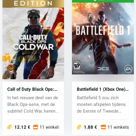
Call of Duty Black Ops:
Battlefield 1 (Xbox One)
Cold War (Xbox One) key
key
In het nieuwe deel van de
Battlefield 5 zou zich
Black Ops-serie, met de
moeten afspelen tijdens
subtitel Cold War, keren...
de Eerste of Tweede
Wereldoo...
12.12 €
11 winkels
1.88 €
11 winkels