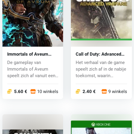
Immortals of Aveum
Call of Duty: Advanced
(Xbox One) key
Warfare (Xbox One) key
De gameplay van
Het verhaal van de game
Immortals of Aveum
speelt zich af in de nabije
speelt zich af vanuit een
toekomst, waarin
boeiend first-...
soldat...
5.60 €
10 winkels
2.40 €
9 winkels