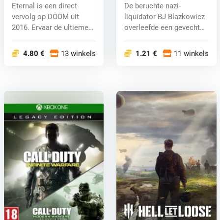
One) key
Colossus (Xbox One) key
Eternal is een direct
De beruchte nazi-
vervolg op DOOM uit
liquidator BJ Blazkowicz
2016. Ervaar de ultieme
overleefde een gevecht
combinati...
met Genera...
4.80 €
13 winkels
1.21 €
11 winkels