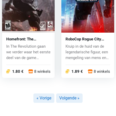
Homefront: The
RoboCop Rogue City
Revolution (Xbox One)
(Xbox One) key
In The Revolution gaan
Kruip in de huid van de
key
we verder waar het eerste
legendarische figuur, een
deel van de game
mengeling van mens en
eindigde....
mac...
1.80 €
8 winkels
1.89 €
8 winkels
« Vorige
Volgende »