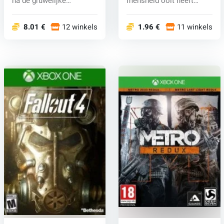
na de gruwelijke
mensheid ooit heeft
gebeurtenissen...
meegemaakt i...
8.01 €
12 winkels
1.96 €
11 winkels