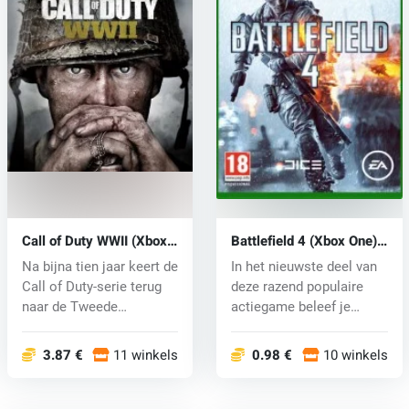
Call of Duty WWII (Xbox
Battlefield 4 (Xbox One)
One) key
key
Na bijna tien jaar keert de
In het nieuwste deel van
Call of Duty-serie terug
deze razend populaire
naar de Tweede
actiegame beleef je
Wereldo...
momenten...
3.87 €
11 winkels
0.98 €
10 winkels