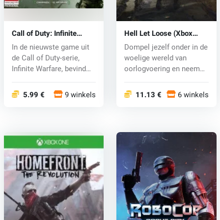
Call of Duty: Infinite
Hell Let Loose (Xbox
Warfare (Xbox One) key
One) key
In de nieuwste game uit
Dompel jezelf onder in de
de Call of Duty-serie,
woelige wereld van
Infinite Warfare, bevind
oorlogvoering en neem
je...
deel aan...
5.99 €
9 winkels
11.13 €
6 winkels