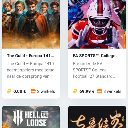
The Guild - Europa 1410
EA SPORTS™ College
(PC) key
Football 27 (PC) key
The Guild – Europa 1410
Pre-order de EA
neemt spelers mee terug
SPORTS™ College
naar de oorsprong van de
Football 27 Standard
se...
Edition nu en ontvang...
0.00 €
2 winkels
69.99 €
3 winkels