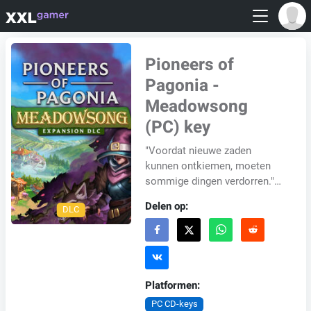
Pioneers of
Pagonia -
Meadowsong
(PC) key
"Voordat nieuwe zaden
kunnen ontkiemen, moeten
sommige dingen verdorren."
Ga mee op de fascinerende
Delen op:
DLC
reis naar het eiland
"Meadowsong&qu...
Platformen:
PC CD-keys