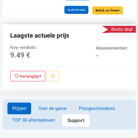
Insluitcode
Bekijk op Steam
Beste deal
Laagste actuele prijs
Key-winkels:
Abonnementen:
9.49 €
-
Verlanglijst
Prijzen
Over de game
Prijsgeschiedenis
TOP 30 alternatieven
Support