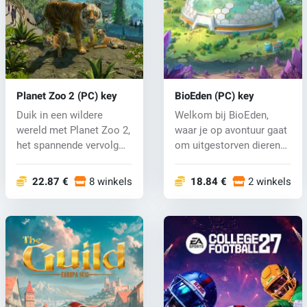
Planet Zoo 2 (PC) key
BioEden (PC) key
Duik in een wildere
Welkom bij BioEden,
wereld met Planet Zoo 2,
waar je op avontuur gaat
het spannende vervolg
om uitgestorven dieren
op de ge...
nieuw l...
22.87 €
8 winkels
18.84 €
2 winkels