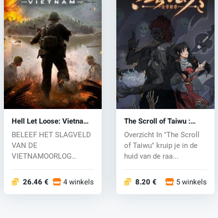
Hell Let Loose: Vietnam
The Scroll of Taiwu :
(PC) key
Beyond The Dome (PC)
BELEEF HET SLAGVELD
Overzicht In "The Scroll
key
VAN DE
of Taiwu" kruip je in de
VIETNAMOORLOG
huid van de raa...
Dompel jezelf onder in
het intense...
26.46 €
4 winkels
8.20 €
5 winkels