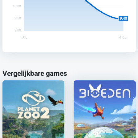
10.00
9.50
9.49
9.00
1.06.
4.06.
Vergelijkbare games