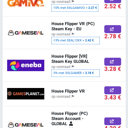
op voorraad
🏴
2.52 €
-10% met XXLGAMIVO =
2.27 €
House Flipper VR (PC)
Steam Key - EU
op voorraad
🏴
2.78 €
-13% met SEAL13XX =
2.42 €
House Flipper [VR]
Steam Key GLOBAL
op voorraad
🏴
3.28 €
-3% met XXLGAMER =
3.18 €
House Flipper VR
3.43 €
op voorraad
🏴
House Flipper (PC)
Steam Account -
GLOBAL