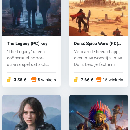
The Legacy (PC) key
Dune: Spice Wars (PC)
key
"The Legacy" is een
Verover de heerschappij
coöperatief horror-
over jouw woestijn, jouw
survivalspel dat zich
Duin. Leid je factie in
afsp...
de...
3.55 €
5 winkels
7.66 €
15 winkels