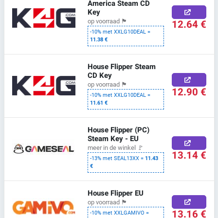
America Steam CD
Key
12.64 €
op voorraad
🏴
-10% met XXLG10DEAL =
11.38 €
House Flipper Steam
CD Key
op voorraad
🏴
12.90 €
-10% met XXLG10DEAL =
11.61 €
House Flipper (PC)
Steam Key - EU
meer in de winkel
🚩
13.14 €
-13% met SEAL13XX =
11.43
€
House Flipper EU
op voorraad
🏴
13.16 €
-10% met XXLGAMIVO =