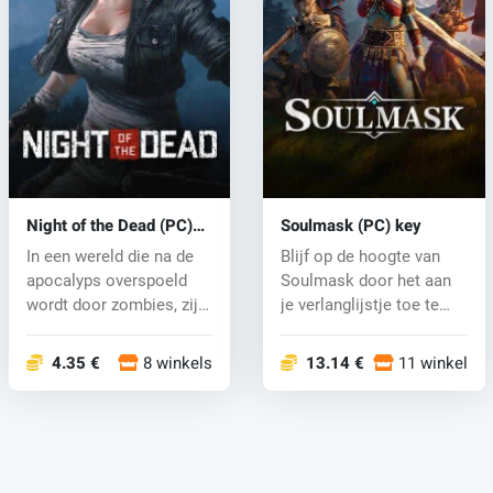
Night of the Dead (PC)
Soulmask (PC) key
key
In een wereld die na de
Blijf op de hoogte van
apocalyps overspoeld
Soulmask door het aan
wordt door zombies, zijn
je verlanglijstje toe te
mense...
voege...
4.35 €
8 winkels
13.14 €
11 winkels