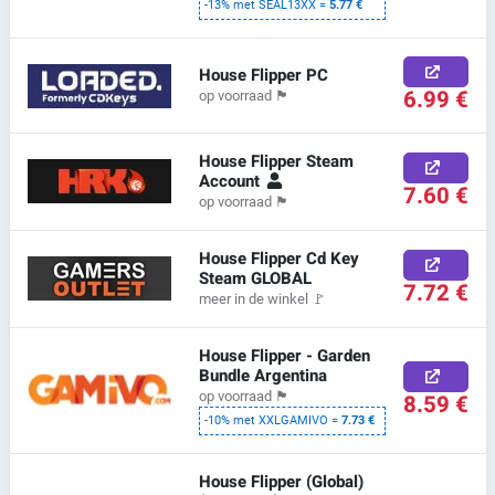
-13% met SEAL13XX =
5.77 €
House Flipper PC
6.99 €
op voorraad
🏴
House Flipper Steam
Account
7.60 €
op voorraad
🏴
House Flipper Cd Key
Steam GLOBAL
7.72 €
meer in de winkel
🚩
House Flipper - Garden
Bundle Argentina
op voorraad
🏴
8.59 €
-10% met XXLGAMIVO =
7.73 €
House Flipper (Global)