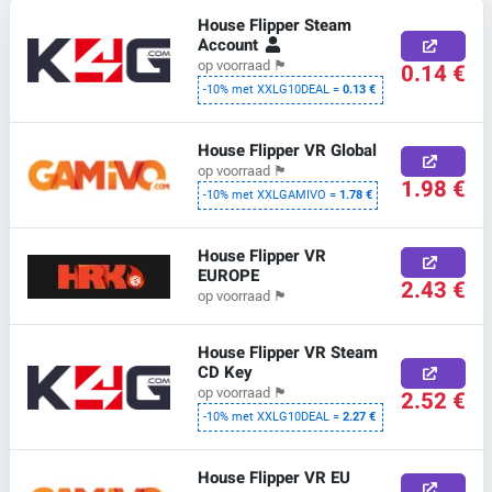
House Flipper Steam
Account
op voorraad
🏴
0.14 €
-10% met XXLG10DEAL =
0.13 €
House Flipper VR Global
op voorraad
🏴
1.98 €
-10% met XXLGAMIVO =
1.78 €
House Flipper VR
EUROPE
2.43 €
op voorraad
🏴
House Flipper VR Steam
CD Key
op voorraad
🏴
2.52 €
-10% met XXLG10DEAL =
2.27 €
House Flipper VR EU