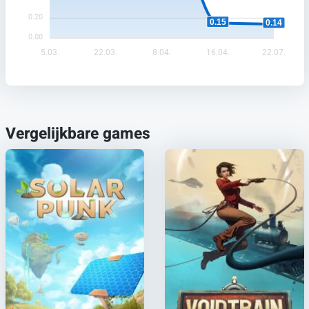
0.20
0.15
0.14
0.00
5.03.
22.03.
8.04.
16.04.
22.07.
Vergelijkbare games