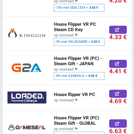
4.20 €
op voorraad
🏴
-13% met SEAL13XX =
3.65 €
House Flipper VR PC
Steam CD Key
op voorraad
🏴
4.33 €
-3% met XXL3GAMER =
4.20 €
House Flipper VR (PC) -
Steam Gift - JAPAN
op voorraad
🏴
4.41 €
-8% met G2A8XXLG =
4.06 €
House flipper VR PC
4.69 €
op voorraad
🏴
House Flipper VR (PC)
Steam Gift - GLOBAL
op voorraad
🏴
6.63 €