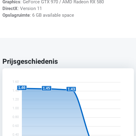
Graphics
: GeForce GTX 970 / AMD Radeon RX 580
DirectX
: Version 11
Opslagruimte
: 6 GB available space
Prijsgeschiedenis
1.60
1.46
1.45
1.43
1.40
1.20
1.00
0.80
0.60
0.40