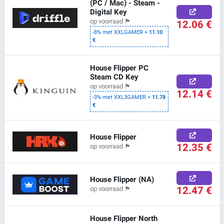
(PC / Mac) - Steam -
Digital Key
12.06 €
op voorraad
🏴
-8% met XXLGAMER =
11.10
€
House Flipper PC
Steam CD Key
op voorraad
🏴
12.14 €
-3% met XXL3GAMER =
11.78
€
House Flipper
12.35 €
op voorraad
🏴
House Flipper (NA)
12.47 €
op voorraad
🏴
House Flipper North