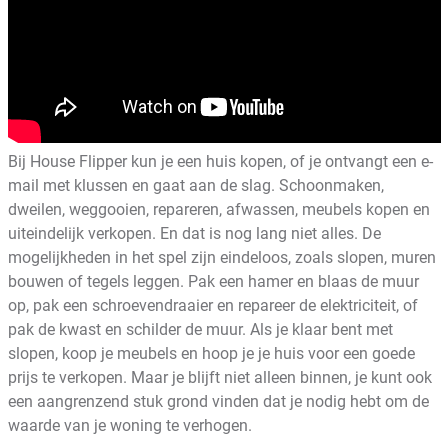
Bij House Flipper kun je een huis kopen, of je ontvangt een e-
mail met klussen en gaat aan de slag. Schoonmaken,
dweilen, weggooien, repareren, afwassen, meubels kopen en
uiteindelijk verkopen. En dat is nog lang niet alles. De
mogelijkheden in het spel zijn eindeloos, zoals slopen, muren
bouwen of tegels leggen. Pak een hamer en blaas de muur
op, pak een schroevendraaier en repareer de elektriciteit, of
pak de kwast en schilder de muur. Als je klaar bent met
slopen, koop je meubels en hoop je je huis voor een goede
prijs te verkopen. Maar je blijft niet alleen binnen, je kunt ook
een aangrenzend stuk grond vinden dat je nodig hebt om de
waarde van je woning te verhogen.