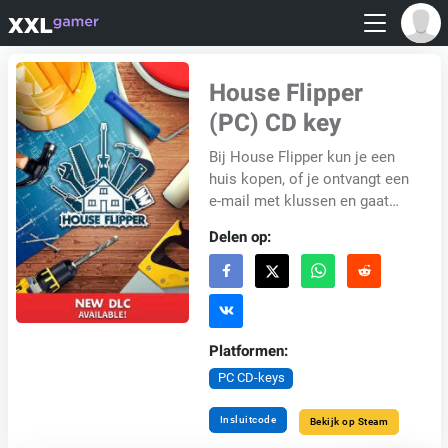
House Flipper
(PC) CD key
Bij House Flipper kun je een
huis kopen, of je ontvangt een
e-mail met klussen en gaat
aan de slag. Schoonmaken,
Delen op:
dweilen, weggooien,
repareren, afwass...
Platformen:
PC CD-keys
Insluitcode
Bekijk op Steam