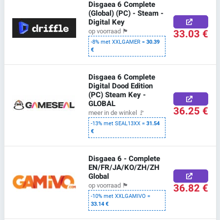
Disgaea 6 Complete
(Global) (PC) - Steam -
Digital Key
33.03 €
op voorraad
🏴
-8% met XXLGAMER =
30.39
€
Disgaea 6 Complete
Digital Dood Edition
(PC) Steam Key -
GLOBAL
36.25 €
meer in de winkel
🚩
-13% met SEAL13XX =
31.54
€
Disgaea 6 - Complete
EN/FR/JA/KO/ZH/ZH
Global
36.82 €
op voorraad
🏴
-10% met XXLGAMIVO =
33.14 €