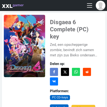
Disgaea 6
Complete (PC)
key
Zed, een opschepperige
zombie, bevindt zich samen
met zijn zus Bieko onderaan
de hiërarchie van de
Delen op:
Onderwereld. Wanneer een
God van Vernietiging hun b...
Platformen:
PC CD-keys