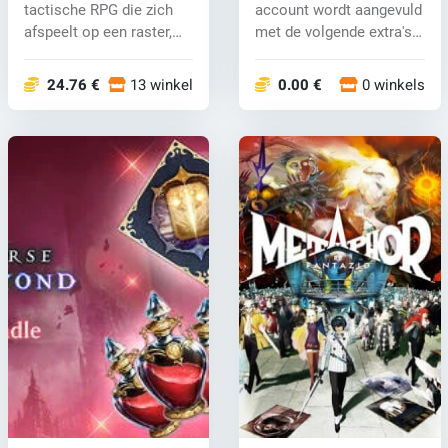
tactische RPG die zich
account wordt aangevuld
afspeelt op een raster,
met de volgende extra's:
waar...
800 b...
24.76 €
13 winkels
0.00 €
0 winkels