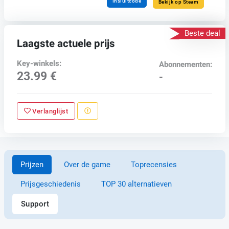
Insluitcode
Bekijk op Steam
Beste deal
Laagste actuele prijs
Key-winkels:
Abonnementen:
23.99 €
-
Verlanglijst
Prijzen
Over de game
Toprecensies
Prijsgeschiedenis
TOP 30 alternatieven
Support