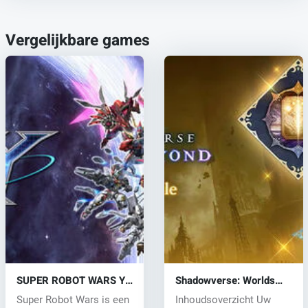
Vergelijkbare games
SUPER ROBOT WARS Y
Shadowverse: Worlds
(PC) key
Beyond-Starter Bundle
Super Robot Wars is een
Inhoudsoverzicht Uw
(PC) key