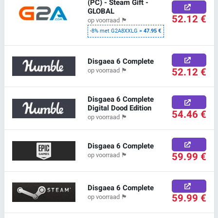
(PC) - Steam Gift -
GLOBAL
52.12 €
op voorraad
🏴
-8% met G2A8XXLG =
47.95 €
Disgaea 6 Complete
52.12 €
op voorraad
🏴
Disgaea 6 Complete
Digital Dood Edition
54.46 €
op voorraad
🏴
Disgaea 6 Complete
59.99 €
op voorraad
🏴
Disgaea 6 Complete
59.99 €
op voorraad
🏴