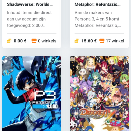
Shadowverse: Worlds
Metaphor: ReFantazio
Beyond-Deckboost
(PC) key
Inhoud Items die direct
Van de makers van
Bundle (PC) key
aan uw account zijn
Persona 3, 4 en 5 komt
toegevoegd: 2.000
Metaphor: ReFantazio,
betaalde kri...
dat zich afs...
0.00 €
0 winkels
15.60 €
17 winkels