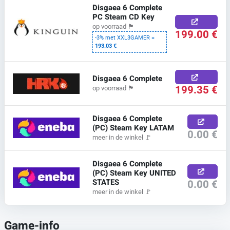
Disgaea 6 Complete
PC Steam CD Key
op voorraad
🏴
199.00 €
-3% met XXL3GAMER =
193.03 €
Disgaea 6 Complete
199.35 €
op voorraad
🏴
Disgaea 6 Complete
(PC) Steam Key LATAM
0.00 €
meer in de winkel
🚩
Disgaea 6 Complete
(PC) Steam Key UNITED
STATES
0.00 €
meer in de winkel
🚩
Game-info