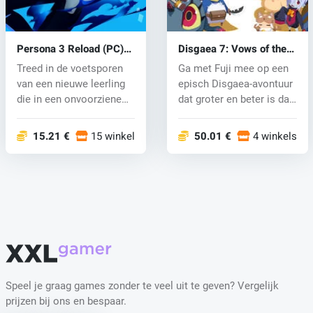
Persona 3 Reload (PC)
Disgaea 7: Vows of the
key
Virtueless (PC) key
Treed in de voetsporen
Ga met Fuji mee op een
van een nieuwe leerling
episch Disgaea-avontuur
die in een onvoorziene
dat groter en beter is dan
situa...
o...
15.21 €
15 winkels
50.01 €
4 winkels
Speel je graag games zonder te veel uit te geven? Vergelijk
prijzen bij ons en bespaar.