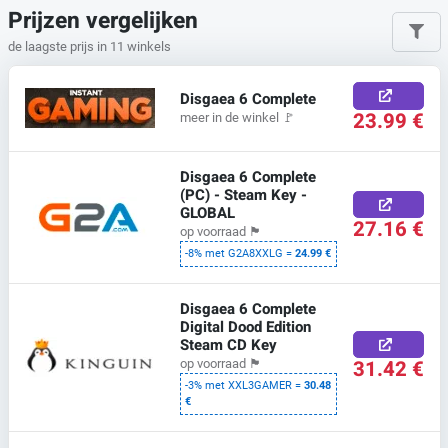
Prijzen vergelijken
de laagste prijs in 11 winkels
Disgaea 6 Complete
23.99 €
meer in de winkel
🚩
Disgaea 6 Complete
(PC) - Steam Key -
GLOBAL
27.16 €
op voorraad
🏴
-8% met G2A8XXLG =
24.99 €
Disgaea 6 Complete
Digital Dood Edition
Steam CD Key
31.42 €
op voorraad
🏴
-3% met XXL3GAMER =
30.48
€