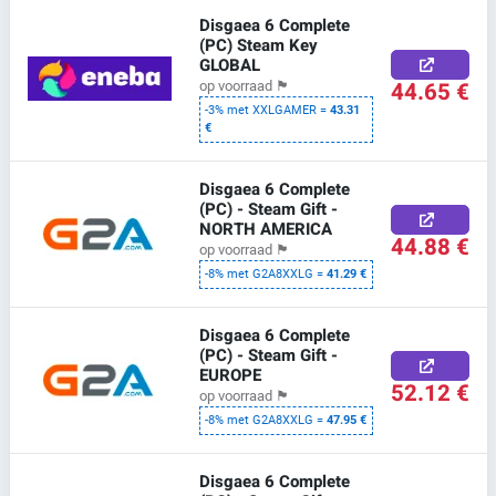
Disgaea 6 Complete
(PC) Steam Key
GLOBAL
44.65 €
op voorraad
🏴
-3% met XXLGAMER =
43.31
€
Disgaea 6 Complete
(PC) - Steam Gift -
NORTH AMERICA
44.88 €
op voorraad
🏴
-8% met G2A8XXLG =
41.29 €
Disgaea 6 Complete
(PC) - Steam Gift -
EUROPE
52.12 €
op voorraad
🏴
-8% met G2A8XXLG =
47.95 €
Disgaea 6 Complete