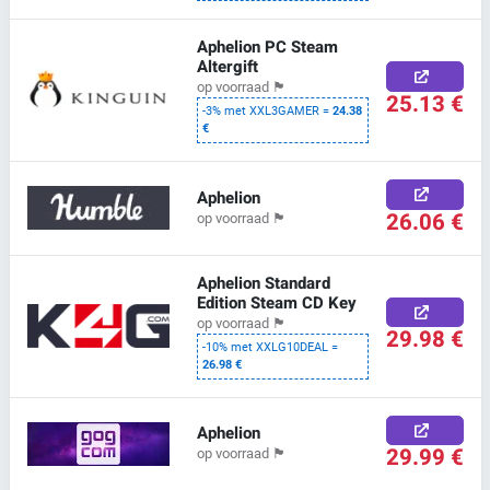
Aphelion PC Steam
Altergift
op voorraad
🏴
25.13 €
-3% met XXL3GAMER =
24.38
€
Aphelion
26.06 €
op voorraad
🏴
Aphelion Standard
Edition Steam CD Key
op voorraad
🏴
29.98 €
-10% met XXLG10DEAL =
26.98 €
Aphelion
29.99 €
op voorraad
🏴