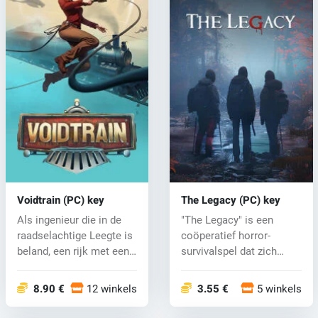
Voidtrain (PC) key
The Legacy (PC) key
Als ingenieur die in de
"The Legacy" is een
raadselachtige Leegte is
coöperatief horror-
beland, een rijk met een
survivalspel dat zich
e...
afsp...
8.90 €
12 winkels
3.55 €
5 winkels