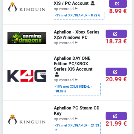
X|S / PC Account
op voorraad
🏴
8.99 €
-3% met XXL3GAMER =
8.72 €
Aphelion - Xbox Series
X|S/Windows PC
18.73 €
op voorraad
🏴
Aphelion DAY ONE
Edition PC/XBOX
Series X|S Account
20.99 €
op voorraad
🏴
-10% met XXLG10DEAL =
18.89 €
Aphelion PC Steam CD
Key
op voorraad
🏴
21.99 €
-3% met XXL3GAMER =
21.33
€