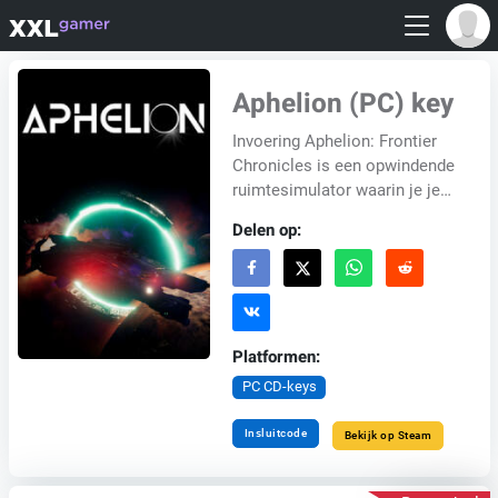
Aphelion (PC) key
Invoering Aphelion: Frontier
Chronicles is een opwindende
ruimtesimulator waarin je je
aansluit bij de Federatie in een
Delen op:
strijd om de controle over
de...
Platformen:
PC CD-keys
Insluitcode
Bekijk op Steam