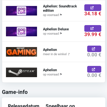
Aphelion: Soundtrack
edition
34.18 €
op voorraad
🏴
Aphelion Deluxe
39.99 €
op voorraad
🏴
Aphelion
0.00 €
meer in de winkel
🚩
Aphelion
0.00 €
op voorraad
🏴
Game-info
Releasedatum
Speelbaar op