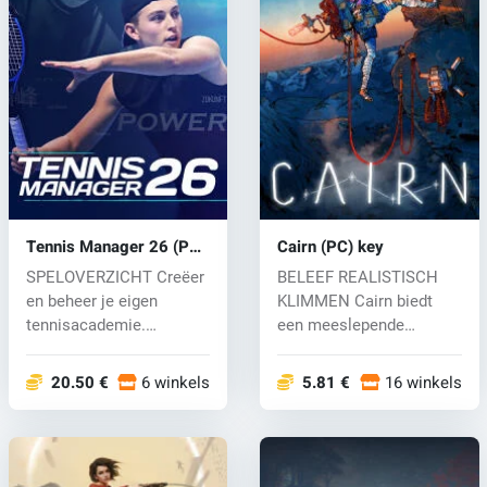
Tennis Manager 26 (PC)
Cairn (PC) key
key
SPELOVERZICHT Creëer
BELEEF REALISTISCH
en beheer je eigen
KLIMMEN Cairn biedt
tennisacademie.
een meeslepende
Ontwikkel talent, n...
klimsimulatie met in...
20.50 €
6 winkels
5.81 €
16 winkels