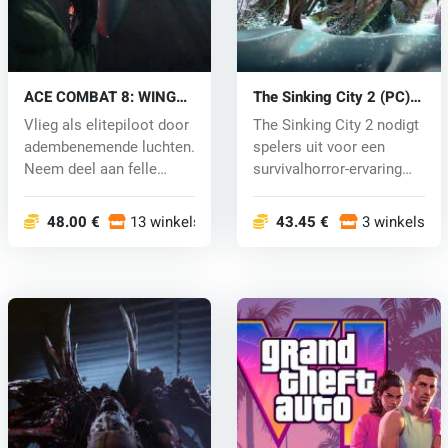
ACE COMBAT 8: WINGS
The Sinking City 2 (PC)
OF THEVE (PC) key
key
Vlieg als elitepiloot door
The Sinking City 2 nodigt
adembenemende luchten.
spelers uit voor een
Neem deel aan felle
survivalhorror-ervaring
lucht...
die...
48.00 €
13 winkels
43.45 €
3 winkels