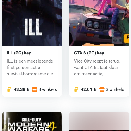
ILL (PC) key
GTA 6 (PC) key
ILL is een meeslepende
Vice City roept je terug,
first-person actie-
want GTA 6 staat klaar
survival-horrorgame die
om meer actie,
zelfs de...
razendsnell...
43.38 €
3 winkels
42.01 €
3 winkels