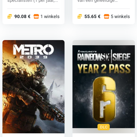
specialisten (1 per jaar,...
van een geweldige
shooter die de...
90.08 €
1 winkels
55.65 €
5 winkels
DLC