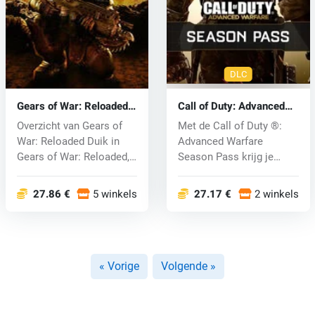
DLC
Gears of War: Reloaded
Call of Duty: Advanced
(PC) key
Warfare Season Pass
Overzicht van Gears of
Met de Call of Duty ®:
(PC) CD key
War: Reloaded Duik in
Advanced Warfare
Gears of War: Reloaded,
Season Pass krijg je
de ger...
toegang tot DL...
27.86 €
5 winkels
27.17 €
2 winkels
« Vorige
Volgende »