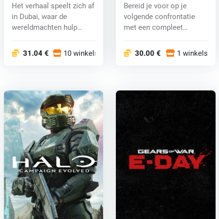
CD key
Upgrade (PC) key
Het verhaal speelt zich af
Bereid je voor op je
in Dubai, waar de
volgende confrontatie
wereldmachten hulp
met een compleet
hebben gest...
arsenaal dankzi...
31.04 €
10 winkels
30.00 €
1 winkels