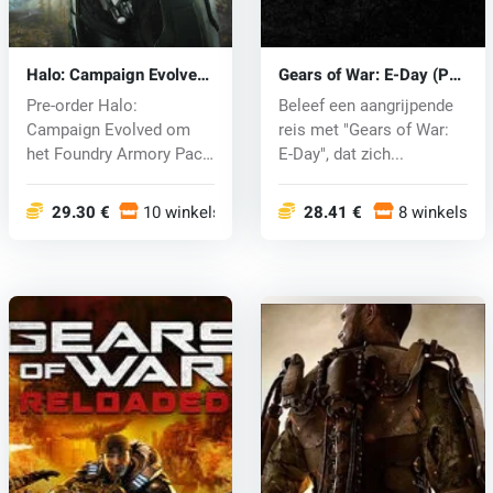
Halo: Campaign Evolved
Gears of War: E-Day (PC)
(PC) key
key
Pre-order Halo:
Beleef een aangrijpende
Campaign Evolved om
reis met "Gears of War:
het Foundry Armory Pack
E-Day", dat zich...
te ontgrendelen...
29.30 €
10 winkels
28.41 €
8 winkels