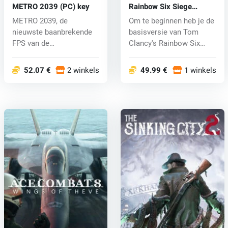
METRO 2039 (PC) key
Rainbow Six Siege
Season Pass Year 2 (PC)
METRO 2039, de
Om te beginnen heb je de
CD key
nieuwste baanbrekende
basisversie van Tom
FPS van de
Clancy's Rainbow Six
gerenommeerde
Siege op...
verhalenverte...
52.07 €
2 winkels
49.99 €
1 winkels