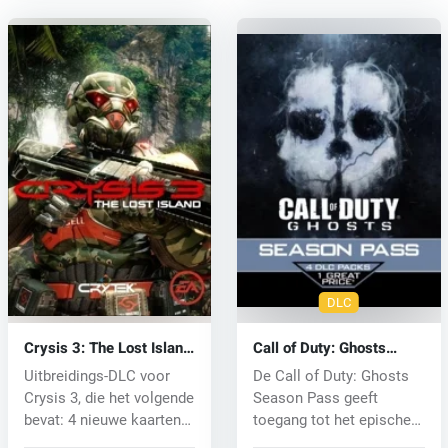
DLC
Crysis 3: The Lost Island
Call of Duty: Ghosts
(PC) CD key
Season Pass (PC) CD
Uitbreidings-DLC voor
De Call of Duty: Ghosts
key
Crysis 3, die het volgende
Season Pass geeft
bevat: 4 nieuwe kaarten
toegang tot het epische
(C...
Map Pack...