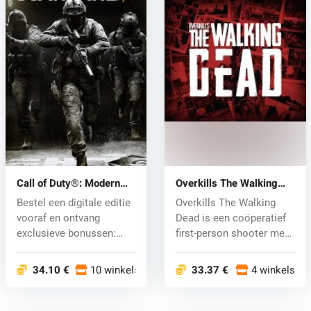
Call of Duty®: Modern
Overkills The Walking
Warfare® 4 (PC) key
Dead (PC) CD key
Bestel een digitale editie
Overkills The Walking
vooraf en ontvang
Dead is een coöperatief
exclusieve bonussen:
first-person shooter met
Krijg vr...
RPG-...
34.10 €
10 winkels
33.37 €
4 winkels