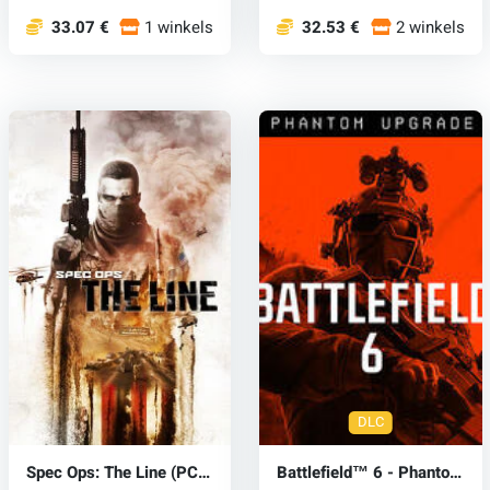
33.07 €
1 winkels
32.53 €
2 winkels
DLC
Spec Ops: The Line (PC)
Battlefield™ 6 - Phantom