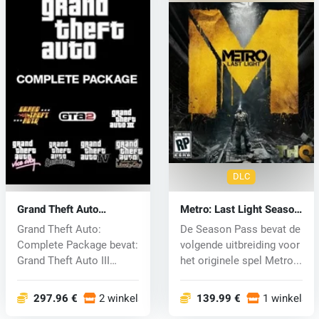
DLC
Grand Theft Auto
Metro: Last Light Season
Complete Package (PC)
Pass (PC) CD key
Grand Theft Auto:
De Season Pass bevat de
CD key
Complete Package bevat:
volgende uitbreiding voor
Grand Theft Auto III
het originele spel Metro...
Grand Theft...
297.96 €
2 winkels
139.99 €
1 winkels