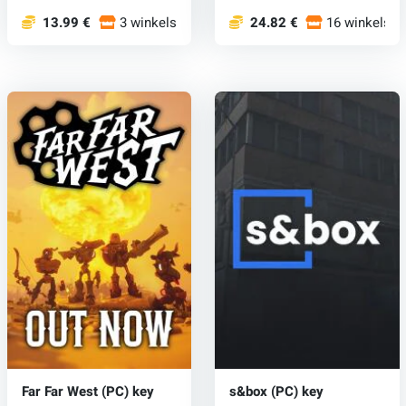
13.99 €
3 winkels
24.82 €
16 winkels
Far Far West (PC) key
s&box (PC) key