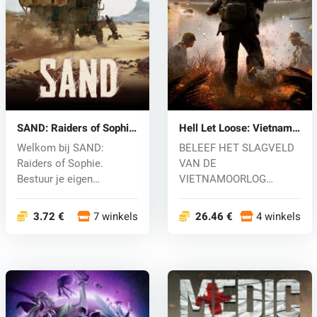
SAND: Raiders of Sophie
Hell Let Loose: Vietnam
(PC) key
(PC) key
Welkom bij SAND:
BELEEF HET SLAGVELD
Raiders of Sophie.
VAN DE
Bestuur je eigen
VIETNAMOORLOG
oorlogsmachines op
Dompel jezelf onder in
een...
het intense...
3.72 €
7 winkels
26.46 €
4 winkels