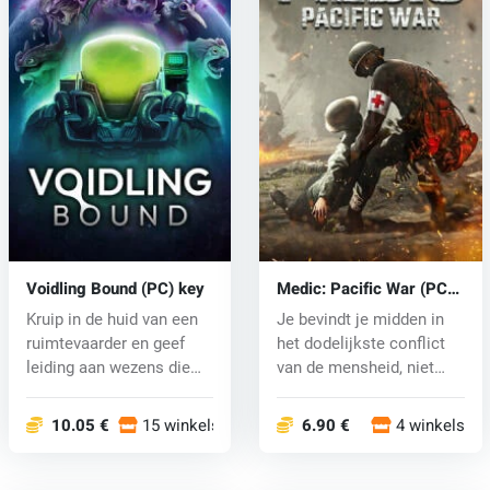
Voidling Bound (PC) key
Medic: Pacific War (PC)
key
Kruip in de huid van een
Je bevindt je midden in
ruimtevaarder en geef
het dodelijkste conflict
leiding aan wezens die
van de mensheid, niet
beken...
als...
10.05 €
15 winkels
6.90 €
4 winkels