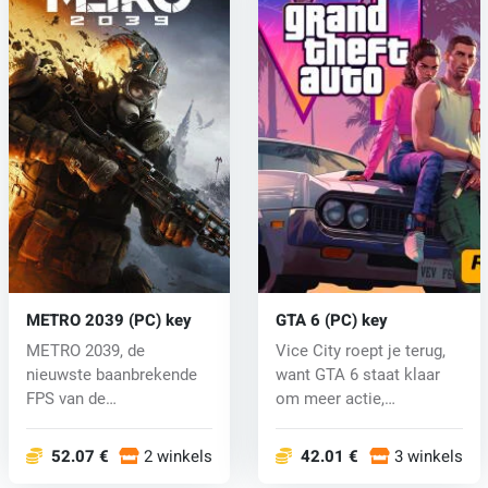
METRO 2039 (PC) key
GTA 6 (PC) key
METRO 2039, de
Vice City roept je terug,
nieuwste baanbrekende
want GTA 6 staat klaar
FPS van de
om meer actie,
gerenommeerde
razendsnell...
verhalenverte...
52.07 €
2 winkels
42.01 €
3 winkels