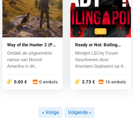
DLC
Way of the Hunter 2 (PC)
Ready or Not: Boiling
key
Point (PC) key
Ontdek de uitgestrekte
Mindjot LSCity Forum
natuur van Noord-
Geschreven door
Amerika in dit
Anoniem Geplaatst op 4
geavanceerde openwer...
september 2028...
0.00 €
0 winkels
2.73 €
16 winkels
« Vorige
Volgende »