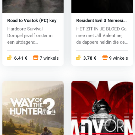
Road to Vostok (PC) key
Resident Evil 3 Nemesis
(1999) (PC) key
Hardcore Survival
HET ZIT IN JE BLOED Ga
Dompel jezelf onder in
mee met Jill Valentine,
een uitdagend
de dappere heldin die de
survivalspel voor éé...
ber...
6.41 €
7 winkels
3.78 €
9 winkels