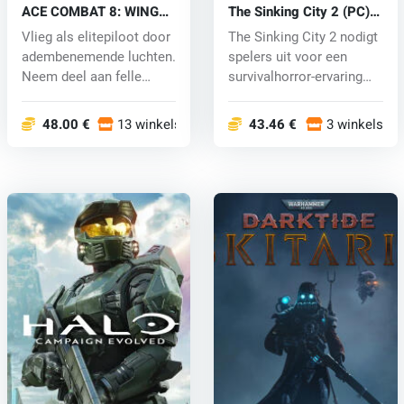
ACE COMBAT 8: WINGS
The Sinking City 2 (PC)
OF THEVE (PC) key
key
Vlieg als elitepiloot door
The Sinking City 2 nodigt
adembenemende luchten.
spelers uit voor een
Neem deel aan felle
survivalhorror-ervaring
lucht...
die...
48.00 €
13 winkels
43.46 €
3 winkels