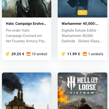
DLC
Halo: Campaign Evolved
Warhammer 40,000:
(PC) key
Darktide - Skitarii Class
Pre-order Halo:
Digitale Deluxe Editie -
(PC) key
Campaign Evolved om
Warhammer 40,000:
het Foundry Armory Pack
Darktide - Skitarii Klasse
te ontgrendelen...
Delux...
29.25 €
10 winkels
11.99 €
1 winkels