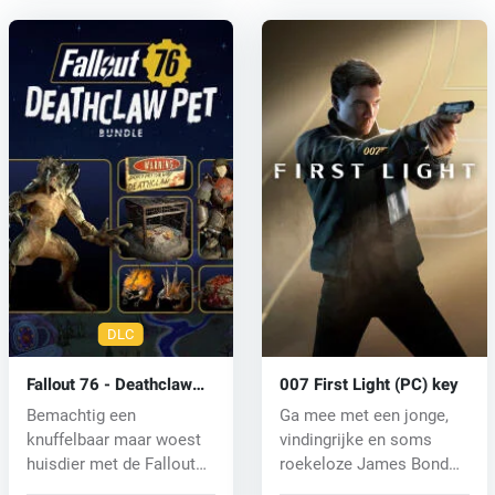
DLC
Fallout 76 - Deathclaw
007 First Light (PC) key
Pet Bundle (PC) key
Bemachtig een
Ga mee met een jonge,
knuffelbaar maar woest
vindingrijke en soms
huisdier met de Fallout
roekeloze James Bond
76: Deathclaw...
terwijl hij...