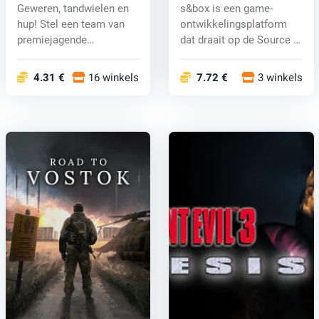
Geweren, tandwielen en
s&box is een game-
hup! Stel een team van
ontwikkelingsplatform
premiejagende
dat draait op de Source 2-
robotcowboys sa...
engin...
4.31 €
16 winkels
7.72 €
3 winkels