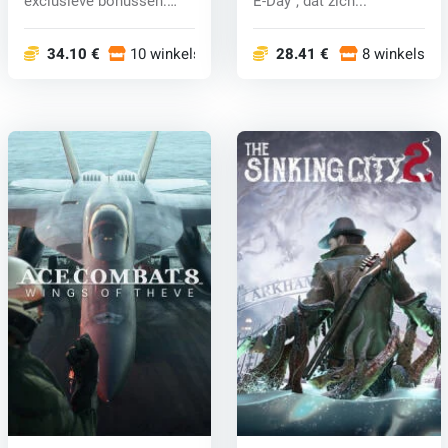
exclusieve bonussen:
E-Day", dat zich...
Krijg vr...
34.10 €
10 winkels
28.41 €
8 winkels